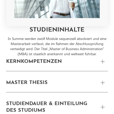
STUDIENINHALTE
In Summe werden zwölf Module sequenziell absolviert und eine
Masterarbeit verfasst, die im Rahmen der Abschlussprüfung
verteidigt wird. Der Titel „Master of Business Administration”
(MBA) ist staatlich anerkannt und weltweit führbar.
KERNKOMPETENZEN
DIGITAL BUSINESS UND AI
MASTER THESIS
Strategie und Nachhaltigkeit - 6 ECTS
Master Thesis und Kolloquium -
18 ECTS
STUDIENDAUER & EINTEILUNG
Qualitative und quantitative Methoden - 6 ECTS
DES STUDIUMS
Agile Organisationsformen im digitalen Zeitalter – 6 ECTS