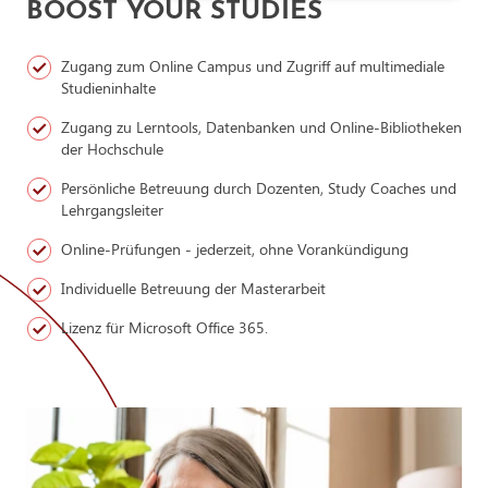
BOOST YOUR STUDIES
Bitte beachten Sie:
Für einen Masterabschluss werden unter
Einbeziehung des vorangegangenen Studiums 300 ECTS-
Zugang zum Online Campus und Zugriff auf multimediale
Leistungspunkte benötigt. In den MBA-Studienprogrammen mit
Studieninhalte
90 ECTS können bei Nichterreichen der 300 ECTS-Punkte
fehlende Punkte durch beispielsweise zusätzliche Leistungen oder
Zugang zu Lerntools, Datenbanken und Online-Bibliotheken
weitergehende Berufserfahrung eingebracht werden.
der Hochschule
Falls Sie unsicher sind, ob Sie die Voraussetzungen erfüllen, lassen
Sie Ihre Unterlagen einfach unverbindlich von uns prüfen.
Persönliche Betreuung durch Dozenten, Study Coaches und
Lehrgangsleiter
Online-Prüfungen - jederzeit, ohne Vorankündigung
Individuelle Betreuung der Masterarbeit
Lizenz für Microsoft Office 365.