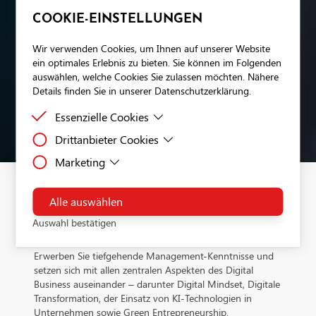
COOKIE-EINSTELLUNGEN
Wir verwenden Cookies, um Ihnen auf unserer Website
ein optimales Erlebnis zu bieten. Sie können im Folgenden
auswählen, welche Cookies Sie zulassen möchten. Nähere
Details finden Sie in unserer Datenschutzerklärung.
Essenzielle Cookies
Drittanbieter Cookies
Essenzielle Cookies sind Cookies, welche für die
ordnungsgemäße Funktion der Website benötigt
Marketing
Drittanbieter Cookies sind Cookies, die Drittanbieter-
werden.
Software setzt, um Funktionen wie Google Maps zu
Dies ist ein Tag-Management-System. Über den Google Tag
ermöglichen.
Manager können Tags zentral über eine Benutzeroberfläche
Alle auswählen
DIGITAL BUSINESS UND AI
eingebunden werden. Tags sind kleine Codeabschnitte, die
Auswahl bestätigen
Aktivitäten verfolgen können. Über den Google Tag Manage
MBA
werden Scriptcodes anderer Tools eingebunden. Der Tag Ma
Erwerben Sie tiefgehende Management-Kenntnisse und
ermöglicht es zu steuern, wann ein bestimmtes Tag ausgelös
setzen sich mit allen zentralen Aspekten des Digital
wird.Verarbeitendes Unternehmen: Google Ireland Limited
Business auseinander – darunter Digital Mindset, Digitale
Google Building Gordon House, 4 Barrow St, Dublin, D04 E
Transformation, der Einsatz von KI-Technologien in
IrelandDatenschutzbeauftragter der verarbeitenden Firma
Unternehmen sowie Green Entrepreneurship.
Nachfolgend finden Sie die E-Mail-Adresse des