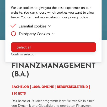
We use cookies to give you the best experience on our
website. You can choose which cookies you want to allow
below. You can find more details in our privacy policy.
Essential cookies
Thirdparty Cookies
Essential cookies are cookies that are needed for the
proper functioning of the website.
Third-party cookies are cookies set by third-party
software to enable features such as Google Maps.
Select all
Betriebswirtschaft und Management
Confirm selection
FINANZMANAGEMENT
(B.A.)
BACHELOR | 100% ONLINE | BERUFSBEGLEITEND |
180 ECTS
Das Bachelor-Studienprogramm lehrt Sie, wie Sie in einer
von Dynamik und Globalisierung geprägten Finanzwelt