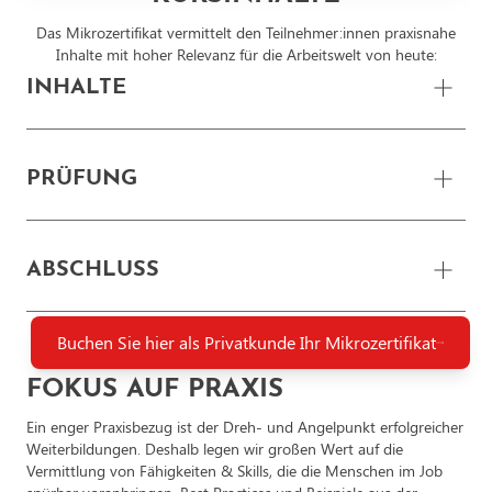
Das Mikrozertifikat vermittelt den Teilnehmer:innen praxisnahe
Inhalte mit hoher Relevanz für die Arbeitswelt von heute:
INHALTE
Die Inhalte des Mikrozertifikats werden in einer Video-
PRÜFUNG
Lehrveranstaltung vermittelt. Das Gelernte wird von
Teilnehmenden direkt in die Praxis umgesetzt:
Die Abschlussprüfung findet online statt und kann direkt auf der
Website Konzepte
ABSCHLUSS
Lernplattform mit dem eigenen PC durchgeführt werden.
Planung und Umsetzung einer eigenen Website mit Hilfe
Kursteilnehmer:innen bestimmen selbst, wann und wo Sie die die
von WordPress und Elementor
Prüfung absolvieren – ohne Terminabsprache oder
Buchen Sie hier als Privatkunde Ihr Mikrozertifikat
Voranmeldung.
Nach erfolgreichem Absolvieren der Abschlussprüfung erhalten
Hosting zu Übungszwecken inklusive
Absolvent:innen ein Zertifikat. Sie dokumentieren dadurch offiziell
FOKUS AUF PRAXIS
ihr Können und werten ihren Lebenslauf nachhaltig auf.
Designtheorie im Web
Ein enger Praxisbezug ist der Dreh- und Angelpunkt erfolgreicher
Weiterbildungen. Deshalb legen wir großen Wert auf die
Informationsarchitekturen bei Websites
Vermittlung von Fähigkeiten & Skills, die die Menschen im Job
Gestaltungsgrundlagen bei Websites