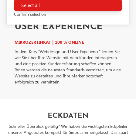
software to enable features such as Google Maps.
Select all
Confirm selection
WEBDESIGN UND
USER EXPERIENCE
MIKROZERTIFIKAT | 100 % ONLINE
In dem Kurs "Webdesign und User Experience" lernen Sie,
wie Sie über Ihre Website mit dem Kunden interagieren
und eine positive Kundenerfahrung schaffen können.
Ihnen werden die neuesten Standards vermittelt, um eine
Website zu gestalten und Ihre Markenbotschaft
erfolgreich zu vermitteln.
ECKDATEN
Schneller Überblick gefällig? Wir haben die wichtigsten Eckpfeiler
unseres Angebotes kompakt für Sie zusammengefasst. Das spart