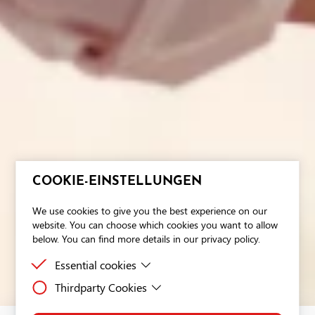
COOKIE-EINSTELLUNGEN
We use cookies to give you the best experience on our
website. You can choose which cookies you want to allow
below. You can find more details in our privacy policy.
Essential cookies
Thirdparty Cookies
Essential cookies are cookies that are needed for the
proper functioning of the website.
Third-party cookies are cookies set by third-party