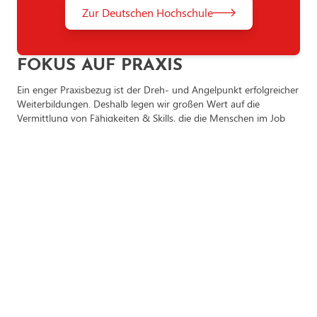
perfekt dem Berufsleben an.
Zur Deutschen Hochschule
Berufsqualifizierender Hochschulabschluss
Erfolgreich abgelegte Meisterprüfung
FOKUS AUF PRAXIS
Fortbildungsabschluss
Ein enger Praxisbezug ist der Dreh- und Angelpunkt erfolgreicher
Abschluss einer staatlichen oder staatlich anerkannten
Weiterbildungen. Deshalb legen wir großen Wert auf die
Fachschule in öffentlicher freier Trägerschaft
Vermittlung von Fähigkeiten & Skills, die die Menschen im Job
Mittlerer Schulabschluss und eine für das Studium
spürbar voranbringen. Best Practices und Beispiele aus der
geeignete abgeschlossene Berufsausbildung mit einer
Wirtschaft liefern wertvolle Insights; Case Studies sind zentraler
danach erworbenen mind. zweijährigen Berufsausbildung
Bestandteil unserer Programme.
Statt grauer Theorie setzen wir auf Praxiswissen, um die von
Unternehmen gewünschten Weiterbildungsergebnisse zu
erzielen. Von FOCUS Business wurden wir 2022 als Top Anbieter
in Sachen Weiterbildung gerankt, was nicht zuletzt dem richtigen
Mix von Theorie und Praxis zu verdanken ist.