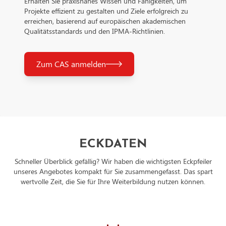
Erhalten Sie praxisnahes Wissen und Fähigkeiten, um
Nachfolgend finden Sie die E-Mail-Adresse des
Projekte effizient zu gestalten und Ziele erfolgreich zu
Datenschutzbeauftragten des verarbeitenden Unternehmen:
erreichen, basierend auf europäischen akademischen
https://support.google.com/policies/contact/general_privacy
Qualitätsstandards und den IPMA-Richtlinien.
Zum CAS anmelden
ECKDATEN
Schneller Überblick gefällig? Wir haben die wichtigsten Eckpfeiler
unseres Angebotes kompakt für Sie zusammengefasst. Das spart
wertvolle Zeit, die Sie für Ihre Weiterbildung nutzen können.