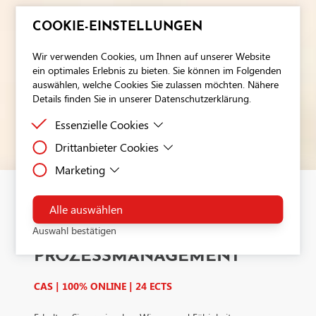
COOKIE-EINSTELLUNGEN
Wir verwenden Cookies, um Ihnen auf unserer Website
ein optimales Erlebnis zu bieten. Sie können im Folgenden
auswählen, welche Cookies Sie zulassen möchten. Nähere
Details finden Sie in unserer Datenschutzerklärung.
Essenzielle Cookies
Drittanbieter Cookies
Essenzielle Cookies sind Cookies, welche für die
ordnungsgemäße Funktion der Website benötigt
Marketing
Drittanbieter Cookies sind Cookies, die Drittanbieter-
werden.
Software setzt, um Funktionen wie Google Maps zu
Dies ist ein Tag-Management-System. Über den Google Tag
ermöglichen.
Manager können Tags zentral über eine Benutzeroberfläche
Alle auswählen
PROJEKTMANAGEMENT
eingebunden werden. Tags sind kleine Codeabschnitte, die
Auswahl bestätigen
UND
Aktivitäten verfolgen können. Über den Google Tag Manage
werden Scriptcodes anderer Tools eingebunden. Der Tag Ma
PROZESSMANAGEMENT
ermöglicht es zu steuern, wann ein bestimmtes Tag ausgelös
wird.Verarbeitendes Unternehmen: Google Ireland Limited
CAS | 100% ONLINE | 24 ECTS
Google Building Gordon House, 4 Barrow St, Dublin, D04 E
IrelandDatenschutzbeauftragter der verarbeitenden Firma