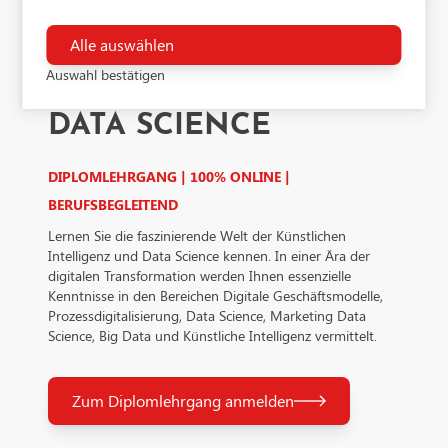
Software setzt, um Funktionen wie Google Maps zu
Dies ist ein Tag-Management-System. Über den Google Tag
ermöglichen.
Manager können Tags zentral über eine Benutzeroberfläche
Alle auswählen
KÜNSTLICHE
eingebunden werden. Tags sind kleine Codeabschnitte, die
Auswahl bestätigen
Aktivitäten verfolgen können. Über den Google Tag Manage
INTELLIGENZ UND
werden Scriptcodes anderer Tools eingebunden. Der Tag Ma
DATA SCIENCE
ermöglicht es zu steuern, wann ein bestimmtes Tag ausgelös
wird.Verarbeitendes Unternehmen: Google Ireland Limited
Google Building Gordon House, 4 Barrow St, Dublin, D04 E
DIPLOMLEHRGANG | 100% ONLINE |
IrelandDatenschutzbeauftragter der verarbeitenden Firma
Nachfolgend finden Sie die E-Mail-Adresse des
BERUFSBEGLEITEND
Datenschutzbeauftragten des verarbeitenden Unternehmen:
Lernen Sie die faszinierende Welt der Künstlichen
https://support.google.com/policies/contact/general_privacy
Intelligenz und Data Science kennen. In einer Ära der
digitalen Transformation werden Ihnen essenzielle
Kenntnisse in den Bereichen Digitale Geschäftsmodelle,
Prozessdigitalisierung, Data Science, Marketing Data
Science, Big Data und Künstliche Intelligenz vermittelt.
Zum Diplomlehrgang anmelden