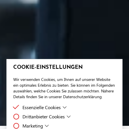
COOKIE-EINSTELLUNGEN
Wir verwenden Cookies, um Ihnen auf unserer Website
ein optimales Erlebnis zu bieten. Sie können im Folgenden
auswählen, welche Cookies Sie zulassen möchten. Nähere
Details finden Sie in unserer Datenschutzerklärung.
Essenzielle Cookies
Drittanbieter Cookies
Essenzielle Cookies sind Cookies, welche für die
ordnungsgemäße Funktion der Website benötigt
Marketing
Drittanbieter Cookies sind Cookies, die Drittanbieter-
werden.