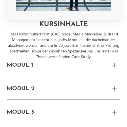
KURSINHALTE
Das Hochschulzertifikat (CAS) Social Media Marketing & Brand
Management besteht aus sechs Modulen, die nacheinander
absolviert werden und am Ende jeweils mit einer Online-Prüfung
abschließen, sowie der gewählten Spezialisierung und einer das
Thema vertiefenden Case Study.
MODUL 1
ONLINE MARKETING BASICS
MODUL 2
Was ist Online Marketing?
MEDIENPSYCHOLOGIE, WERBEPSYCHOLOGIE
MODUL 3
Bedeutung von Marketing im digitalen Zeitalter
& NEUROMARKETING
Werbung auf digitalen Kanälen