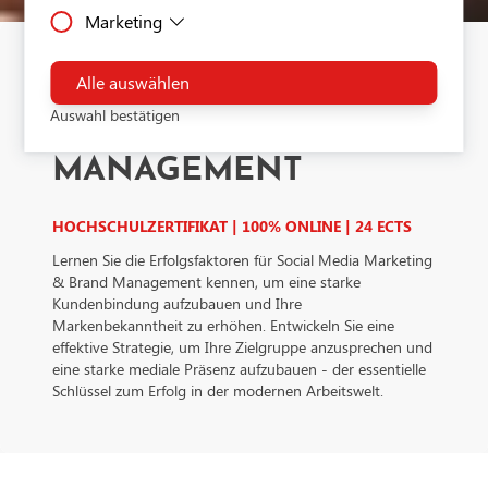
ordnungsgemäße Funktion der Website benötigt
Marketing
Drittanbieter Cookies sind Cookies, die Drittanbieter-
werden.
Software setzt, um Funktionen wie Google Maps zu
Dies ist ein Tag-Management-System. Über den Google Tag
ermöglichen.
Manager können Tags zentral über eine Benutzeroberfläche
Alle auswählen
SOCIAL MEDIA
eingebunden werden. Tags sind kleine Codeabschnitte, die
Auswahl bestätigen
Aktivitäten verfolgen können. Über den Google Tag Manage
MARKETING & BRAND
werden Scriptcodes anderer Tools eingebunden. Der Tag Ma
MANAGEMENT
ermöglicht es zu steuern, wann ein bestimmtes Tag ausgelös
wird.Verarbeitendes Unternehmen: Google Ireland Limited
Google Building Gordon House, 4 Barrow St, Dublin, D04 E
HOCHSCHULZERTIFIKAT | 100% ONLINE | 24 ECTS
IrelandDatenschutzbeauftragter der verarbeitenden Firma
Nachfolgend finden Sie die E-Mail-Adresse des
Lernen Sie die Erfolgsfaktoren für Social Media Marketing
Datenschutzbeauftragten des verarbeitenden Unternehmen:
& Brand Management kennen, um eine starke
https://support.google.com/policies/contact/general_privacy
Kundenbindung aufzubauen und Ihre
Markenbekanntheit zu erhöhen. Entwickeln Sie eine
effektive Strategie, um Ihre Zielgruppe anzusprechen und
eine starke mediale Präsenz aufzubauen - der essentielle
Schlüssel zum Erfolg in der modernen Arbeitswelt.