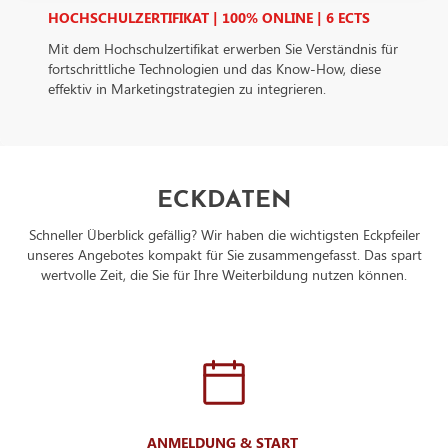
HOCHSCHULZERTIFIKAT | 100% ONLINE | 6 ECTS
wird.Verarbeitendes Unternehmen: Google Ireland Limited
Google Building Gordon House, 4 Barrow St, Dublin, D04 E
Mit dem Hochschulzertifikat erwerben Sie Verständnis für
IrelandDatenschutzbeauftragter der verarbeitenden Firma
fortschrittliche Technologien und das Know-How, diese
Nachfolgend finden Sie die E-Mail-Adresse des
effektiv in Marketingstrategien zu integrieren.
Datenschutzbeauftragten des verarbeitenden Unternehmen:
https://support.google.com/policies/contact/general_privacy
ECKDATEN
Schneller Überblick gefällig? Wir haben die wichtigsten Eckpfeiler
unseres Angebotes kompakt für Sie zusammengefasst. Das spart
wertvolle Zeit, die Sie für Ihre Weiterbildung nutzen können.
ANMELDUNG & START