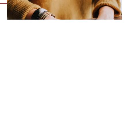
FIT FOR BUSINESS
Die Welt dreht sich immer schneller und Sie wollen mit? Dann
starten Sie Ihre Up- und Reskilling Maßnahmen am besten noch
heute, um Ihre Belegschaft auf die Herausforderungen der
Zukunft vorzubereiten und wettbewerbsfähig zu bleiben.