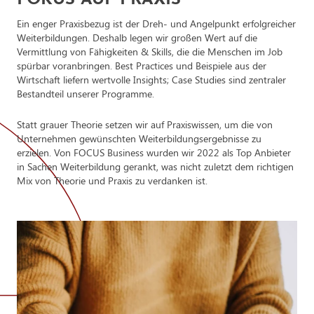
FOKUS AUF PRAXIS
KI-Anwendungen in Marketing und Kommunikation,
Ein enger Praxisbezug ist der Dreh- und Angelpunkt erfolgreicher
Programmatic Creation und Parametric Design
Weiterbildungen. Deshalb legen wir großen Wert auf die
Vermittlung von Fähigkeiten & Skills, die die Menschen im Job
Business Cases (Voraussetzungen, Planung, Ressourcen)
spürbar voranbringen. Best Practices und Beispiele aus der
Wirtschaft liefern wertvolle Insights; Case Studies sind zentraler
Bestandteil unserer Programme.
Statt grauer Theorie setzen wir auf Praxiswissen, um die von
Unternehmen gewünschten Weiterbildungsergebnisse zu
erzielen. Von FOCUS Business wurden wir 2022 als Top Anbieter
in Sachen Weiterbildung gerankt, was nicht zuletzt dem richtigen
Mix von Theorie und Praxis zu verdanken ist.