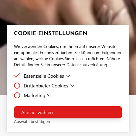
COOKIE-EINSTELLUNGEN
Wir verwenden Cookies, um Ihnen auf unserer Website
ein optimales Erlebnis zu bieten. Sie können im Folgenden
auswählen, welche Cookies Sie zulassen möchten. Nähere
Details finden Sie in unserer Datenschutzerklärung.
Essenzielle Cookies
Drittanbieter Cookies
Essenzielle Cookies sind Cookies, welche für die
ordnungsgemäße Funktion der Website benötigt
Marketing
Drittanbieter Cookies sind Cookies, die Drittanbieter-
werden.
Software setzt, um Funktionen wie Google Maps zu
Dies ist ein Tag-Management-System. Über den Google Tag
ermöglichen.
Manager können Tags zentral über eine Benutzeroberfläche
Alle auswählen
DATA-BASED BRAND
eingebunden werden. Tags sind kleine Codeabschnitte, die
Auswahl bestätigen
Aktivitäten verfolgen können. Über den Google Tag Manage
MANAGEMENT
werden Scriptcodes anderer Tools eingebunden. Der Tag Ma
ermöglicht es zu steuern, wann ein bestimmtes Tag ausgelös