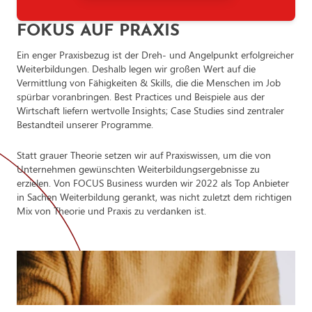
Punkte vergeben.
Neuropsychologische Verarbeitung
Modelle der Werbepsychologie
FOKUS AUF PRAXIS
Werbung und Werbewirkung
Ein enger Praxisbezug ist der Dreh- und Angelpunkt erfolgreicher
Weiterbildungen. Deshalb legen wir großen Wert auf die
Psychologie der Werbewirkungsfaktoren
Vermittlung von Fähigkeiten & Skills, die die Menschen im Job
spürbar voranbringen. Best Practices und Beispiele aus der
Psychologische Verkaufstechniken
Wirtschaft liefern wertvolle Insights; Case Studies sind zentraler
Bestandteil unserer Programme.
Emotionen im Verkauf
Preispsychologie und Preisverhandlungen
Statt grauer Theorie setzen wir auf Praxiswissen, um die von
Unternehmen gewünschten Weiterbildungsergebnisse zu
Preisgestaltung im E-Commerce
erzielen. Von FOCUS Business wurden wir 2022 als Top Anbieter
in Sachen Weiterbildung gerankt, was nicht zuletzt dem richtigen
Mix von Theorie und Praxis zu verdanken ist.