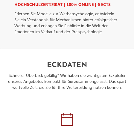
HOCHSCHULZERTIFIKAT | 100% ONLINE | 6 ECTS
IrelandDatenschutzbeauftragter der verarbeitenden Firma
Nachfolgend finden Sie die E-Mail-Adresse des
Erlernen Sie Modelle zur Werbepsychologie, entwickeln
Datenschutzbeauftragten des verarbeitenden Unternehmen:
Sie ein Verständnis für Mechanismen hinter erfolgreicher
https://support.google.com/policies/contact/general_privacy
Werbung und erlangen Sie Einblicke in die Welt der
Emotionen im Verkauf und der Preispsychologie.
ECKDATEN
Schneller Überblick gefällig? Wir haben die wichtigsten Eckpfeiler
unseres Angebotes kompakt für Sie zusammengefasst. Das spart
wertvolle Zeit, die Sie für Ihre Weiterbildung nutzen können.