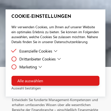
COOKIE-EINSTELLUNGEN
Wir verwenden Cookies, um Ihnen auf unserer Website
ein optimales Erlebnis zu bieten. Sie können im Folgenden
auswählen, welche Cookies Sie zulassen möchten. Nähere
Details finden Sie in unserer Datenschutzerklärung.
Essenzielle Cookies
Drittanbieter Cookies
Essenzielle Cookies sind Cookies, welche für die
ordnungsgemäße Funktion der Website benötigt
Marketing
Drittanbieter Cookies sind Cookies, die Drittanbieter-
werden.
Software setzt, um Funktionen wie Google Maps zu
Dies ist ein Tag-Management-System. Über den Google Tag
ermöglichen.
Manager können Tags zentral über eine Benutzeroberfläche
Alle auswählen
FINANCE
eingebunden werden. Tags sind kleine Codeabschnitte, die
Auswahl bestätigen
Aktivitäten verfolgen können. Über den Google Tag Manage
MBA
werden Scriptcodes anderer Tools eingebunden. Der Tag Ma
Entwickeln Sie fundierte Management-Kompetenzen und
ermöglicht es zu steuern, wann ein bestimmtes Tag ausgelös
erhalten umfassendes Wissen über alle wesentlichen
wird.Verarbeitendes Unternehmen: Google Ireland Limited
Bereiche der Finanzbranche – einschließlich Finanzmärkte
Google Building Gordon House, 4 Barrow St, Dublin, D04 E