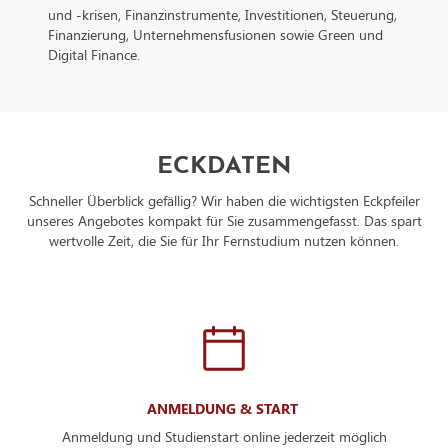
und -krisen, Finanzinstrumente, Investitionen, Steuerung,
IrelandDatenschutzbeauftragter der verarbeitenden Firma
Finanzierung, Unternehmensfusionen sowie Green und
Nachfolgend finden Sie die E-Mail-Adresse des
Digital Finance.
Datenschutzbeauftragten des verarbeitenden Unternehmen:
https://support.google.com/policies/contact/general_privacy
ECKDATEN
Schneller Überblick gefällig? Wir haben die wichtigsten Eckpfeiler
unseres Angebotes kompakt für Sie zusammengefasst. Das spart
wertvolle Zeit, die Sie für Ihr Fernstudium nutzen können.
ANMELDUNG & START
Anmeldung und Studienstart online jederzeit möglich