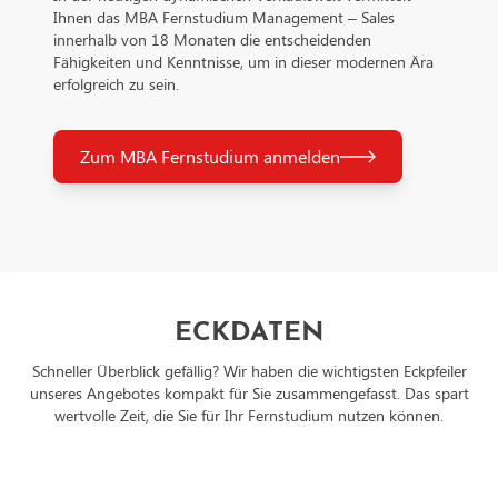
Ihnen das MBA Fernstudium Management – Sales
Nachfolgend finden Sie die E-Mail-Adresse des
innerhalb von 18 Monaten die entscheidenden
Datenschutzbeauftragten des verarbeitenden Unternehmen:
Fähigkeiten und Kenntnisse, um in dieser modernen Ära
https://support.google.com/policies/contact/general_privacy
erfolgreich zu sein.
Zum MBA Fernstudium anmelden
ECKDATEN
Schneller Überblick gefällig? Wir haben die wichtigsten Eckpfeiler
unseres Angebotes kompakt für Sie zusammengefasst. Das spart
wertvolle Zeit, die Sie für Ihr Fernstudium nutzen können.