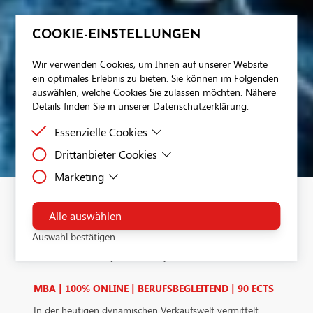
COOKIE-EINSTELLUNGEN
Wir verwenden Cookies, um Ihnen auf unserer Website
ein optimales Erlebnis zu bieten. Sie können im Folgenden
auswählen, welche Cookies Sie zulassen möchten. Nähere
Details finden Sie in unserer Datenschutzerklärung.
Essenzielle Cookies
Drittanbieter Cookies
Essenzielle Cookies sind Cookies, welche für die
ordnungsgemäße Funktion der Website benötigt
Marketing
Drittanbieter Cookies sind Cookies, die Drittanbieter-
werden.
Software setzt, um Funktionen wie Google Maps zu
Dies ist ein Tag-Management-System. Über den Google Tag
ermöglichen.
Manager können Tags zentral über eine Benutzeroberfläche
Alle auswählen
Management
eingebunden werden. Tags sind kleine Codeabschnitte, die
Auswahl bestätigen
Aktivitäten verfolgen können. Über den Google Tag Manage
SALES (MBA)
werden Scriptcodes anderer Tools eingebunden. Der Tag Ma
ermöglicht es zu steuern, wann ein bestimmtes Tag ausgelös
wird.Verarbeitendes Unternehmen: Google Ireland Limited
MBA | 100% ONLINE | BERUFSBEGLEITEND | 90 ECTS
Google Building Gordon House, 4 Barrow St, Dublin, D04 E
In der heutigen dynamischen Verkaufswelt vermittelt
IrelandDatenschutzbeauftragter der verarbeitenden Firma