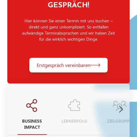
GESPRÄCH!
Hier können Sie einen Termin mit uns buchen –
direkt und ganz unkompliziert. So entfallen
aufwändige Terminabsprachen und wir haben Zeit
für die wirklich wichtigen Dinge.
Erstgespräch vereinbaren
BUSINESS
LERNERFOLG
ZIELGRUPPE
IMPACT