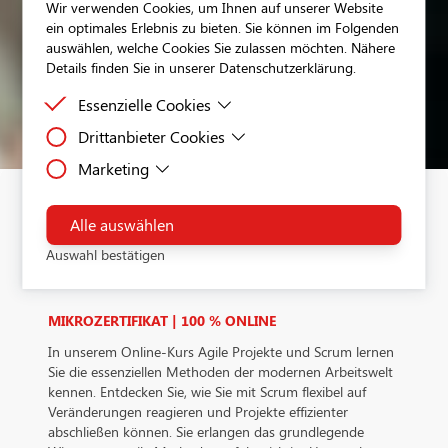
Wir verwenden Cookies, um Ihnen auf unserer Website
ein optimales Erlebnis zu bieten. Sie können im Folgenden
auswählen, welche Cookies Sie zulassen möchten. Nähere
Details finden Sie in unserer Datenschutzerklärung.
Essenzielle Cookies
Drittanbieter Cookies
Essenzielle Cookies sind Cookies, welche für die
ordnungsgemäße Funktion der Website benötigt
Marketing
Drittanbieter Cookies sind Cookies, die Drittanbieter-
werden.
Software setzt, um Funktionen wie Google Maps zu
Dies ist ein Tag-Management-System. Über den Google Tag
ermöglichen.
Manager können Tags zentral über eine Benutzeroberfläche
Alle auswählen
AGILE PROJEKTE UND
eingebunden werden. Tags sind kleine Codeabschnitte, die
Auswahl bestätigen
Aktivitäten verfolgen können. Über den Google Tag Manage
SCRUM
werden Scriptcodes anderer Tools eingebunden. Der Tag Ma
ermöglicht es zu steuern, wann ein bestimmtes Tag ausgelös
MIKROZERTIFIKAT | 100 % ONLINE
wird.Verarbeitendes Unternehmen: Google Ireland Limited
Google Building Gordon House, 4 Barrow St, Dublin, D04 E
In unserem Online-Kurs Agile Projekte und Scrum lernen
IrelandDatenschutzbeauftragter der verarbeitenden Firma
Sie die essenziellen Methoden der modernen Arbeitswelt
Nachfolgend finden Sie die E-Mail-Adresse des
kennen. Entdecken Sie, wie Sie mit Scrum flexibel auf
Datenschutzbeauftragten des verarbeitenden Unternehmen:
Veränderungen reagieren und Projekte effizienter
https://support.google.com/policies/contact/general_privacy
abschließen können. Sie erlangen das grundlegende