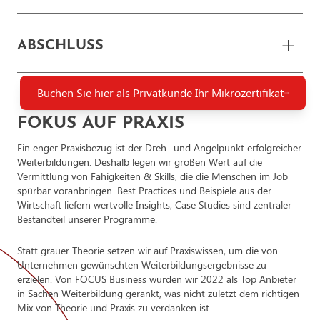
Klassisches vs. agiles Projektmanagement
Säulen von Scrum
Die Abschlussprüfung findet online statt und kann direkt auf der
ABSCHLUSS
Lernplattform mit dem eigenen PC durchgeführt werden.
Scrum Artefakte
Kursteilnehmer:innen bestimmen selbst, wann und wo Sie die die
Prüfung absolvieren – ohne Terminabsprache oder
Rollen in Scrum
Buchen Sie hier als Privatkunde Ihr Mikrozertifikat
Voranmeldung.
Nach erfolgreichem Absolvieren der Abschlussprüfung erhalten
Scrum-Team
Absolvent:innen ein Zertifikat. Sie dokumentieren dadurch offiziell
FOKUS AUF PRAXIS
ihr Können und werten ihren Lebenslauf nachhaltig auf.
Wirkungsweisen von Agilität und Scrum
Ein enger Praxisbezug ist der Dreh- und Angelpunkt erfolgreicher
Weiterbildungen. Deshalb legen wir großen Wert auf die
Scrum in komplexen Projekten
Vermittlung von Fähigkeiten & Skills, die die Menschen im Job
spürbar voranbringen. Best Practices und Beispiele aus der
Sprint-Zyklus
Wirtschaft liefern wertvolle Insights; Case Studies sind zentraler
Bestandteil unserer Programme.
Statt grauer Theorie setzen wir auf Praxiswissen, um die von
Unternehmen gewünschten Weiterbildungsergebnisse zu
erzielen. Von FOCUS Business wurden wir 2022 als Top Anbieter
in Sachen Weiterbildung gerankt, was nicht zuletzt dem richtigen
Mix von Theorie und Praxis zu verdanken ist.