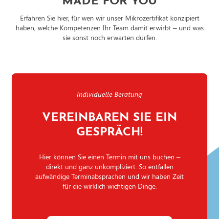
MADE FOR YOU
Erfahren Sie hier, für wen wir unser Mikrozertifikat konzipiert
haben, welche Kompetenzen Ihr Team damit erwirbt – und was
sie sonst noch erwarten dürfen.
Individuelle Beratung
VEREINBAREN SIE EIN
GESPRÄCH!
Hier können Sie einen Termin mit uns buchen –
direkt und ganz unkompliziert. So entfallen
aufwändige Terminabsprachen und wir haben Zeit
für die wirklich wichtigen Dinge.