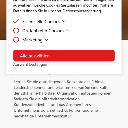
auswählen, welche Cookies Sie zulassen möchten. Nähere
Details finden Sie in unserer Datenschutzerklärung.
Essenzielle Cookies
Drittanbieter Cookies
Essenzielle Cookies sind Cookies, welche für die
ordnungsgemäße Funktion der Website benötigt
Marketing
Drittanbieter Cookies sind Cookies, die Drittanbieter-
werden.
Software setzt, um Funktionen wie Google Maps zu
Dies ist ein Tag-Management-System. Über den Google Tag
ermöglichen.
Manager können Tags zentral über eine Benutzeroberfläche
Alle auswählen
ETHICAL LEADERSHIP
eingebunden werden. Tags sind kleine Codeabschnitte, die
Auswahl bestätigen
Aktivitäten verfolgen können. Über den Google Tag Manage
werden Scriptcodes anderer Tools eingebunden. Der Tag Ma
MIKROZERTIFIKAT | 100 % ONLINE
ermöglicht es zu steuern, wann ein bestimmtes Tag ausgelös
Lernen Sie die grundlegenden Konzepte des Ethical
wird.Verarbeitendes Unternehmen: Google Ireland Limited
Leadership kennen und erfahren Sie, wie Sie eine Kultur
Google Building Gordon House, 4 Barrow St, Dublin, D04 E
der Ethik innerhalb Ihrer Organisation aufbauen können.
IrelandDatenschutzbeauftragter der verarbeitenden Firma
Steigern Sie die Mitarbeitermotivation,
Nachfolgend finden Sie die E-Mail-Adresse des
Kundenzufriedenheit und das Ansehen Ihres
Datenschutzbeauftragten des verarbeitenden Unternehmen:
Unternehmens durch ethisches Führen und eine
https://support.google.com/policies/contact/general_privacy
nachhaltige Unternehmenskultur.