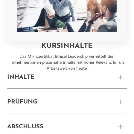
KURSINHALTE
Das Mikrozertifikat Ethical Leadership vermittelt den
Teilnehmer:innen praxisnahe Inhalte mit hoher Relevanz für die
Arbeitswelt von heute:
INHALTE
Ethik als wissenschaftliche Disziplin
PRÜFUNG
Konsequentialismus, Pflichtenethik, Tugendethik
Wirtschafts- und Managementethik
Die Abschlussprüfung findet online statt und kann direkt auf der
ABSCHLUSS
Lernplattform mit dem eigenen PC durchgeführt werden.
Ethisches Handeln von Führungskräften