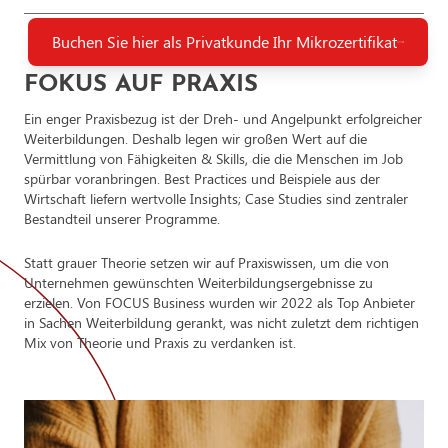
Kursteilnehmer:innen bestimmen selbst, wann und wo Sie die die
Prüfung absolvieren – ohne Terminabsprache oder
Kommunikation als ein Raum der Ethik und Vier-Seiten-
Buchen Sie hier als Privatkunde Ihr Mikrozertifikat
Voranmeldung.
Modell
Nach erfolgreichem Absolvieren der Abschlussprüfung erhalten
Absolvent:innen ein Zertifikat. Sie dokumentieren dadurch offiziell
FOKUS AUF PRAXIS
Gründe für (un-)ethisches (Fehl-)Verhalten
ihr Können und werten ihren Lebenslauf nachhaltig auf.
Ein enger Praxisbezug ist der Dreh- und Angelpunkt erfolgreicher
Ethik in der Entscheidungsfindung
Weiterbildungen. Deshalb legen wir großen Wert auf die
Vermittlung von Fähigkeiten & Skills, die die Menschen im Job
Entscheidungen über ethische Konflikte
spürbar voranbringen. Best Practices und Beispiele aus der
Wirtschaft liefern wertvolle Insights; Case Studies sind zentraler
Bestandteil unserer Programme.
Statt grauer Theorie setzen wir auf Praxiswissen, um die von
Unternehmen gewünschten Weiterbildungsergebnisse zu
erzielen. Von FOCUS Business wurden wir 2022 als Top Anbieter
in Sachen Weiterbildung gerankt, was nicht zuletzt dem richtigen
Mix von Theorie und Praxis zu verdanken ist.