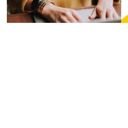
FIT FOR BUSINESS
Die Welt dreht sich immer schneller und Sie wollen mit? Dann
starten Sie Ihre Up- und Reskilling Maßnahmen am besten noch
heute, um Ihre Belegschaft auf die Herausforderungen der
Zukunft vorzubereiten und wettbewerbsfähig zu bleiben.