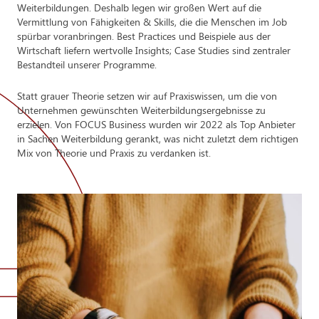
Weiterbildungen. Deshalb legen wir großen Wert auf die
Vermittlung von Fähigkeiten & Skills, die die Menschen im Job
spürbar voranbringen. Best Practices und Beispiele aus der
Wirtschaft liefern wertvolle Insights; Case Studies sind zentraler
Bestandteil unserer Programme.
Statt grauer Theorie setzen wir auf Praxiswissen, um die von
Unternehmen gewünschten Weiterbildungsergebnisse zu
erzielen. Von FOCUS Business wurden wir 2022 als Top Anbieter
in Sachen Weiterbildung gerankt, was nicht zuletzt dem richtigen
Mix von Theorie und Praxis zu verdanken ist.