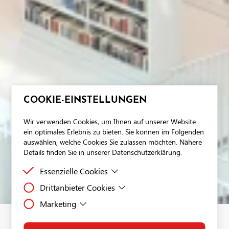
COOKIE-EINSTELLUNGEN
Wir verwenden Cookies, um Ihnen auf unserer Website
ein optimales Erlebnis zu bieten. Sie können im Folgenden
auswählen, welche Cookies Sie zulassen möchten. Nähere
Details finden Sie in unserer Datenschutzerklärung.
Essenzielle Cookies
Drittanbieter Cookies
Essenzielle Cookies sind Cookies, welche für die
ordnungsgemäße Funktion der Website benötigt
Marketing
Drittanbieter Cookies sind Cookies, die Drittanbieter-
werden.
Software setzt, um Funktionen wie Google Maps zu
Dies ist ein Tag-Management-System. Über den Google Tag
ermöglichen.